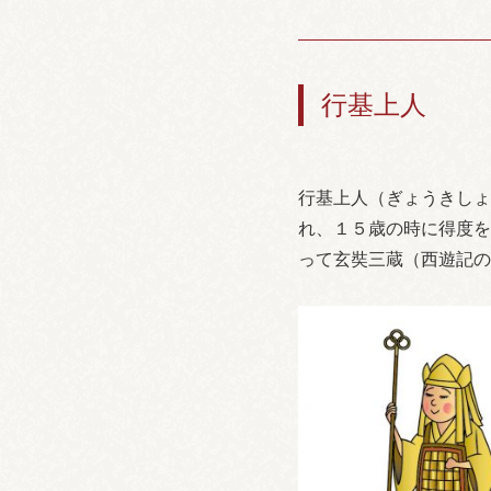
行基上人
行基上人（ぎょうきしょ
れ、１５歳の時に得度を
って玄奘三蔵（西遊記の