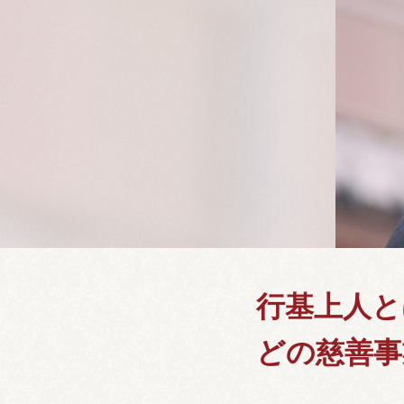
行基上人と
どの慈善事