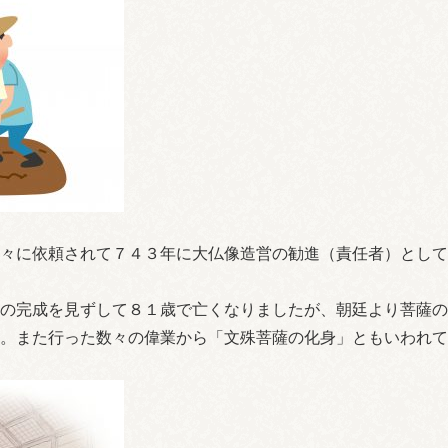
々に依頼されて７４３年に大仏像造営の勧進（責任者）として
の完成を見ずして８１歳で亡くなりましたが、朝廷より菩薩の
。また行った数々の偉業から「文殊菩薩の化身」ともいわれて