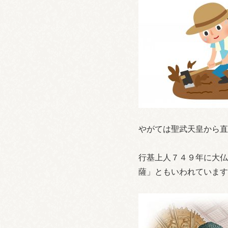
やがては聖武天皇から直
行基上人７４９年に大仏
薩」ともいわれています