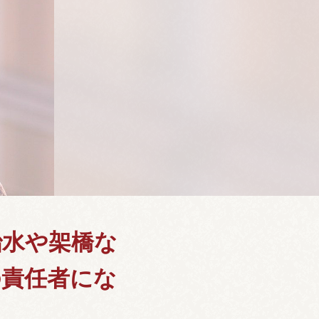
治水や架橋な
の責任者にな