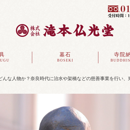
具
墓石
寺院
SUGU
BOSEKI
BUDDHIS
どんな人物か？奈良時代に治水や架橋などの慈善事業を行い、