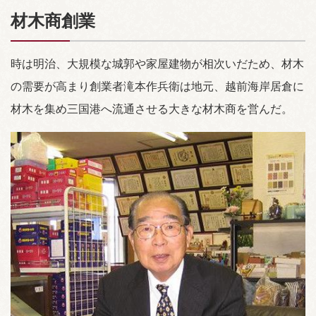
材木商創業
時は明治、大規模な城郭や家屋建物が相次いだため、材木
の需要が高まり創業者滝本作兵衛は地元、越前海岸居倉に
材木を集め三国港へ流通させる大きな材木商を営んだ。