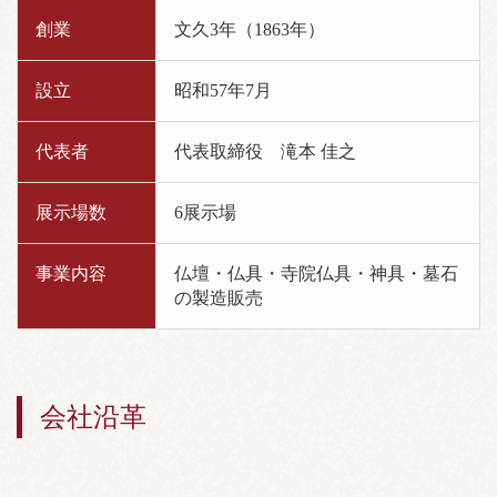
創業
文久3年（1863年）
設立
昭和57年7月
代表者
代表取締役 滝本 佳之
展示場数
6展示場
事業内容
仏壇・仏具・寺院仏具・神具・墓石
の製造販売
会社沿革