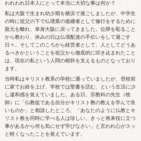
われわれ日本人にとって本当に大切な事は何か？
私は大阪で生まれ幼少期を横浜で過ごしましたが、中学生
の時に祖父の下で仏壇業の後継者として修行をするために
親元を離れ、単身大阪に戻ってきました。位牌を彫ること
から教わり、休みの日は仏壇配達の手伝いをして過ごす
日々。そしてこのころから経営者として、人としてどうあ
るべきかということを祖父から徹底的に叩き込まれたこと
は、現在の私という人間の根幹を支えるものとなっており
ます。
当時私はキリスト教系の学校に通っていましたが、登校前
に家でお経を上げ、学校では聖書を読む、という生活に少
し違和感を覚えていました。ある日、宗教科の先生（牧
師）に「仏教徒である自分がキリスト教の教えを学んで良
いものか」と相談したところ、「あなたのように仏教とキ
リスト教を同時に学べる人は珍しい。きっと将来役に立つ
事があるから何も気にせず学びなさい」と言われ心がスッ
と軽くなったことを覚えています。