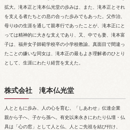
拡大。滝本正と滝本仏光堂の歩みは、また、滝本正とそれ
を支える者たちとの息の合った歩みでもあった。父作治、
母りゆの生涯を通して親孝行であったことが、滝本正にと
っては精神的に大きな支えであり、又、中でも妻、滝本富
子は、福井女子師範学校卒の小学校教諭。真面目で間違っ
たことの嫌いな同女は、滝本正の最もよき理解者のひとり
として、生涯にわたり経営を支えた。
株式会社 滝本仏光堂
人とともに歩み、人の心を育む。「しあわせ」伝達企業
親から子へ、子から孫へ。有史以来永きにわたり仏壇・仏
具は「心の窓」として人と仏、人とご先祖を結び付け、