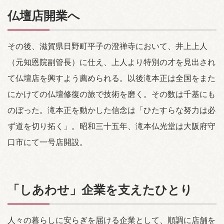
仏壇店開業へ
その後、滋賀県日野町平子の澄禅寺において、井上上人
（元知恩院副管長）に仕え、上人より特別の才を見出され
て仏壇店を興すよう薦められる。以後滝本正は全国をまた
にかけての仏壇修復の旅で技術を磨く。その数は千基にも
のぼった。滝本正を動かした信念は「ひたすらな努力は必
ず道を切り拓く」。昭和三十五年、滝本仏光堂は大阪府守
口市にて一号店開設。
「しあわせ」企業を支えたひとり
人々の暮らしに安らぎを届ける企業として、順調に店舗を