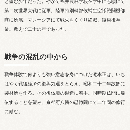
と望む少年だった。やがて福井農林学校在学中に志願にて
第二次世界大戦に従軍。陸軍特別幹部候補生空隊戦闘機部
隊に所属、マレーシアにて戦火をくぐり終戦、復員後卒
業。数えで二十の年であった。
戦争の混乱の中から
戦争体験で何よりも強い意志を身につけた滝本正は、いち
はやく戦後経済の復興気運をとらえ、昭和二十二年故郷に
製材所を作る。その後仏壇の製造に着手。同時期仏門に帰
依することを望み、京都府八幡の忍徴院にて二年間の修行
に励む。