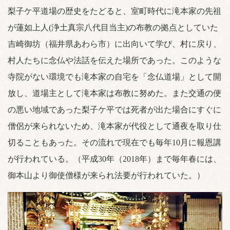
梨子ケ平道場の歴史をたどると、室町時代に滝本家の先祖
が蓮如上人(浄土真宗八代目当主)の布教の拠点としていた
吉崎御坊（福井県あわら市）に出向いて学び、村に戻り、
村人たちに念仏や法話を伝えた場所であった。このような
寺院がない環境でも滝本家の自宅を「念仏道場」として開
放し、道場主として滝本家は布教に努めた。また交通の便
の悪い地域であった梨子ケ平では死者が出た場合にすぐに
僧侶が来られないため、滝本家が代役として通夜を取り仕
切ることもあった。その流れで現在でも毎年10月に報恩講
が行われている。（平成30年（2018年）まで毎年春には、
御本山より御使僧様が来られ法要が行われていた。）