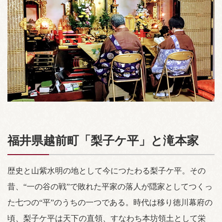
福井県越前町「梨子ケ平」と滝本家
歴史と山紫水明の地として今につたわる梨子ケ平。その
昔、“一の谷の戦”で敗れた平家の落人が隠家としてつくっ
た七つの“平”のうちの一つである。時代は移り徳川幕府の
頃、梨子ケ平は天下の直領、すなわち本坊領土として栄