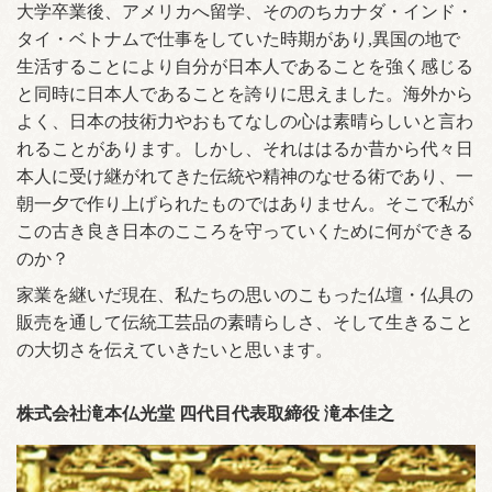
大学卒業後、アメリカへ留学、そののちカナダ・インド・
タイ・ベトナムで仕事をしていた時期があり,異国の地で
生活することにより自分が日本人であることを強く感じる
と同時に日本人であることを誇りに思えました。海外から
よく、日本の技術力やおもてなしの心は素晴らしいと言わ
れることがあります。しかし、それははるか昔から代々日
本人に受け継がれてきた伝統や精神のなせる術であり、一
朝一夕で作り上げられたものではありません。そこで私が
この古き良き日本のこころを守っていくために何ができる
のか？
家業を継いだ現在、私たちの思いのこもった仏壇・仏具の
販売を通して伝統工芸品の素晴らしさ、そして生きること
の大切さを伝えていきたいと思います。
株式会社滝本仏光堂 四代目代表取締役 滝本佳之