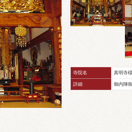
寺院名
真明寺
詳細
御内陣