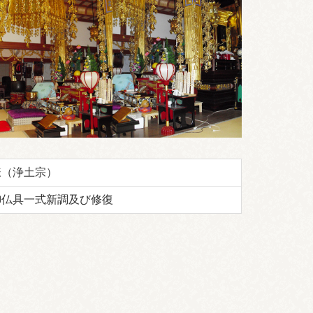
様（浄土宗）
御仏具一式新調及び修復