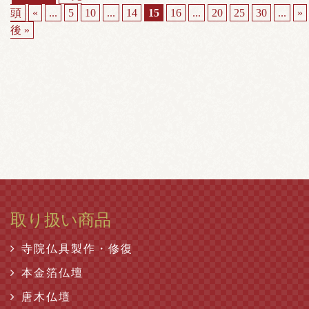
頭
«
...
5
10
...
14
15
16
...
20
25
30
...
»
後 »
取り扱い商品
寺院仏具製作・修復
本金箔仏壇
唐木仏壇