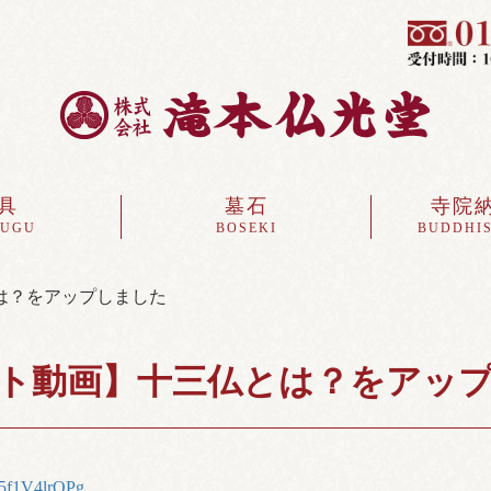
具
墓石
寺院
SUGU
BOSEKI
BUDDHIS
は？をアップしました
ト動画】十三仏とは？をアッ
/r5f1V4lrQPg