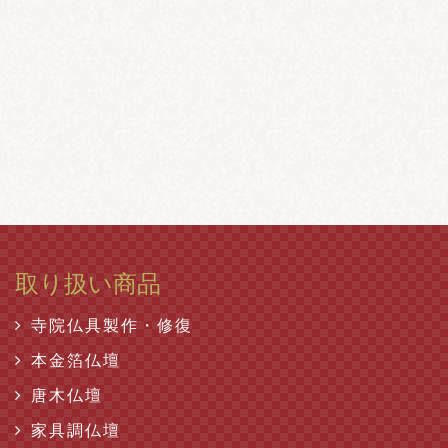
取り扱い商品
寺院仏具製作・修復
本金箔仏壇
唐木仏壇
家具調仏壇