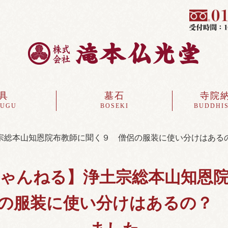
具
墓石
寺院
SUGU
BOSEKI
BUDDHIS
宗総本山知恩院布教師に聞く９ 僧侶の服装に使い分けはある
ゃんねる】浄土宗総本山知恩
の服装に使い分けはあるの？