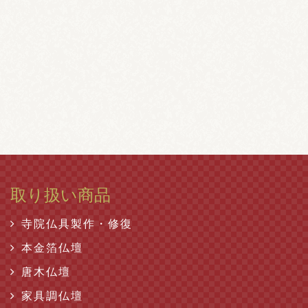
取り扱い商品
寺院仏具製作・修復
本金箔仏壇
唐木仏壇
家具調仏壇