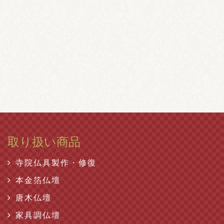
取り扱い商品
寺院仏具製作・修復
本金箔仏壇
唐木仏壇
家具調仏壇