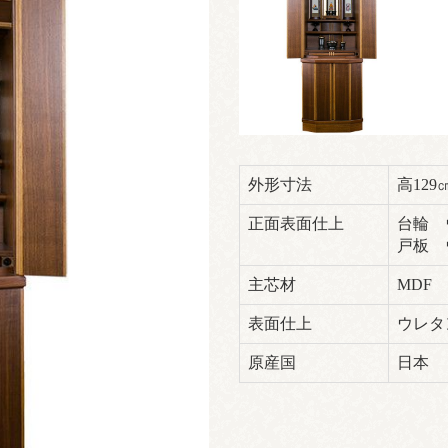
外形寸法
高129
正面表面仕上
台輪 
戸板 
主芯材
MDF
表面仕上
ウレタ
原産国
日本