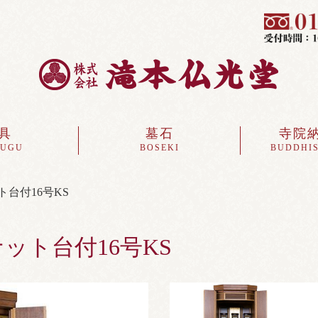
具
墓石
寺院
SUGU
BOSEKI
BUDDHIS
台付16号KS
ット台付16号KS